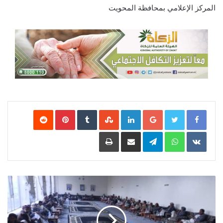
المركز الإعلامي بمحافظة المحويت
Google+
LinkedIn
‏StumbleUpon
‏Tumblr
Pinterest
‏Reddit
‏VKontakte
WhatsApp
Telegram
مشاركة عبر البريد
طباعة