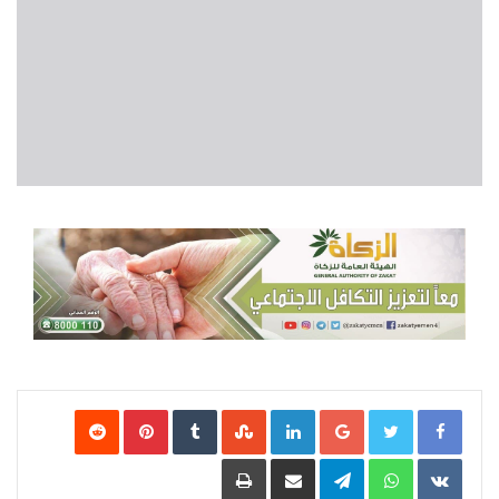
Google+
LinkedIn
‏StumbleUpon
‏Tumblr
Pinterest
‏Reddit
‏VKontakte
WhatsApp
Telegram
مشاركة عبر البريد
طباعة