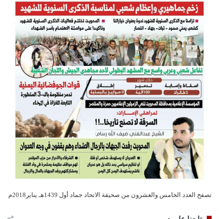
تصفح العدد الخامس والعشرون من صحيفة الاتحاد جماد أول 1439هـ يناير2018م