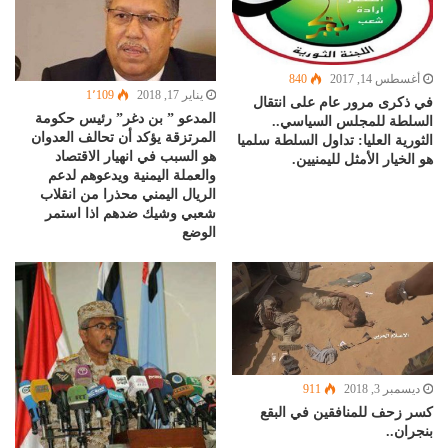
أغسطس 14, 2017
840
يناير 17, 2018
1٬109
في ذكرى مرور عام على انتقال
المدعو ” بن دغر” رئيس حكومة
السلطة للمجلس السياسي..
المرتزقة يؤكد أن تحالف العدوان
الثورية العليا: تداول السلطة سلميا
هو السبب في انهيار الاقتصاد
هو الخيار الأمثل لليمنيين.
والعملة اليمنية ويدعوهم لدعم
الريال اليمني محذرا من انقلاب
شعبي وشيك ضدهم اذا استمر
الوضع
ديسمبر 3, 2018
911
كسر زحف للمنافقين في البقع
بنجران..