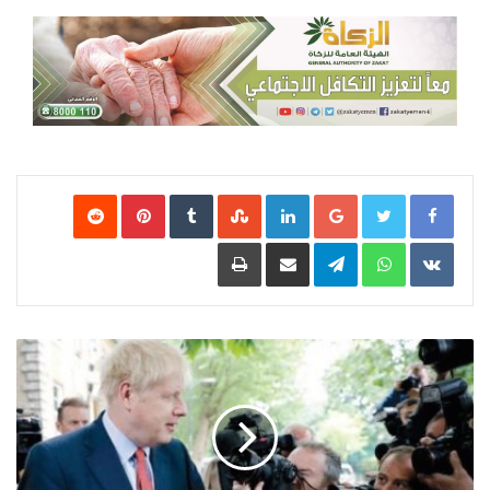
Google+
LinkedIn
‏StumbleUpon
‏Tumblr
Pinterest
‏Reddit
‏VKontakte
WhatsApp
Telegram
مشاركة عبر البريد
طباعة