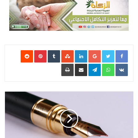
Google+
LinkedIn
‏StumbleUpon
‏Tumblr
Pinterest
‏Reddit
‏VKontakte
WhatsApp
Telegram
مشاركة عبر البريد
طباعة