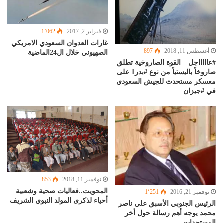
فبراير 2, 2017
1٬062
غارات العدوان السعودي الامريكي
أغسطس 11, 2018
897
الصهيوني خلال ال24الماضية
#عاااااجل – القوة الصاروخية تطلق
صاروخاً باليستياً من نوع ‎#بدر1 على
معسكر مستحدث للجيش السعودي
في ‎#جيزان
نوفمبر 11, 2018
853
المحويت..فعاليات صحية وشعبية
نوفمبر 21, 2016
1٬251
أحياء لذكرى المولد النبوي الشريف
الرئيس الجنوبي الأسبق علي ناصر
محمد يوجه أهم رسالة حول أخر
المستجدات