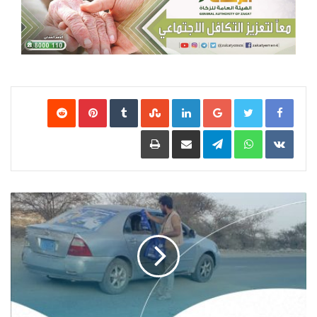
Google+
LinkedIn
‏StumbleUpon
‏Tumblr
Pinterest
‏Reddit
‏VKontakte
WhatsApp
Telegram
مشاركة عبر البريد
طباعة