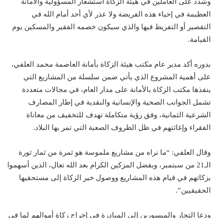
وشدد على العاملين في هيئة الزكاة استشعار المسؤولية والأمانة
العظيمة في إحياء هذه الفريضة ولا عذر لأي أحد أمام الله في
التقصير أو التفريط فيها والذي سيكون خصمه الفقير والمسكين يوم
القيامة.
بدوره أكد مدير عام مكتب هيئة الزكاة بأمانة العاصمة محمد العلفي،
على أهمية المشروع الذي يأتي ضمن سلسلة من المشاريع التي
ينفذها مكتب الزكاة بالأمانة على مدار العام، في مجالات متعددة
تشمل الجوانب الصحية والإنسانية والنقدية في إطار المصارف
الشرعية الثمانية، وفق رؤية متكاملة تهدف للتخفيف من معاناة
الفقراء وإغاثتهم في ظل الظروف الصعبة التي تمر بها البلاد.
وقال العلفي: “ما نراه من مشاريع ملموسة هو ثمرة من ثمار ثورة
الـ21 من سبتمبر، وبفضل المزكين الكرام بعد الله تعال، الذين أسهموا
بزكاتهم في قيام هذه المشاريع ووصول خير الزكاة إلى مستحقيها
الحقيقيين”.
ودعا التجار والميسورين إلى المبادرة في إخراج زكاة أموالهم لما في