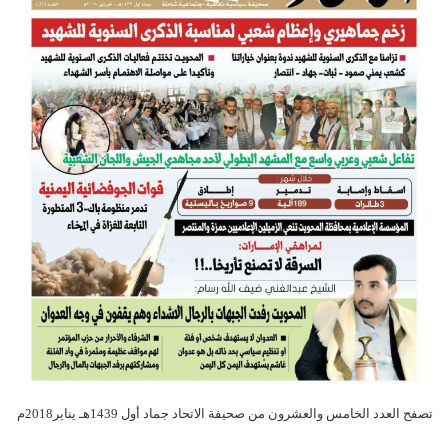
تصفح العدد الخامس والعشرون من صحيفة الاتحاد جماد أول 1439هـ يناير2018م