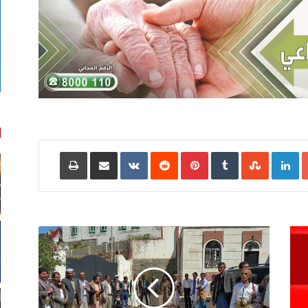
Google+
LinkedIn
‏StumbleUpon
‏Tumblr
Pinterest
‏Reddit
‏VKontakte
مشاركة عبر البريد
طباعة