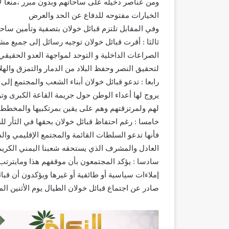
ومن عناصر دخيله على ساحاتهم وبدون مبرر ،منعاً 
الخيارات مفتوحه للدفاع عن الحد والعرض
وفي المقابل تلتزم قبائل خولان بتصفية وتأمين ساح
ثالثا : أقرت قبائل خولان توجيه رسائل إلى جميع م
الصراعات الداخلية و التوحد لمواجهة العدو الحقيقي 
لتحقيق النصر وحفظ البلاد من الدمار والتمزق والهل
رابعا : تدعو قبائل خولان أبناء الشعب والمجتمع إلى
يروج لها أعداء الوطن حول جريمة القاعة الكبرى وتؤ
لهم ولمرتزقتهم وهم على يقين بمرتكبيها والمخططين 
خامسا : رغم احتفاظ قبائل خولان بحقها في الثأر لل
فأنها تدعو السلطات القائمة والمجتمع الإقليمي وا
العادل والمشرف الذي يستحقه شعبنا اليمني الكريم
سادسا : يؤكد المجتمعون بأن موقفهم هذا ومايترتب 
إملاءات سياسية أو طائفية أو غيرها ويؤكدون أن قبا
صادر عن اجتماع قبائل خولان الطيال يوم الأثنين الموافق _17_ أكتو