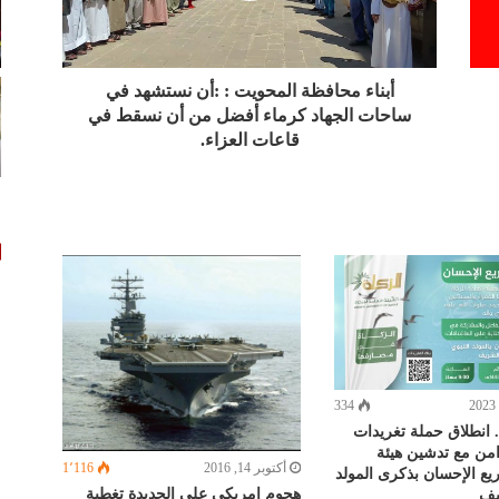
أبناء محافظة المحويت : :أن نستشهد في
ساحات الجهاد كرماء أفضل من أن نسقط في
قاعات العزاء.
334
. انطلاق حملة تغريدات
امن مع تدشين هيئة
أكتوبر 14, 2016
1٬116
ريع الإحسان بذكرى المولد
هجوم امريكي على الحديدة تغطية
يف