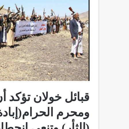
قبائل خولان تؤكد أ
ومحرم الحرام(إبادة
(الثأر) وتنعي إنحط