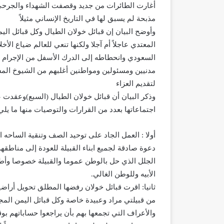
أغارت الطائرات من جديد وقصفت الشهداء والجرحى و
مذبحة لم يسبق لها في التاريخ الإنساني مثيلاً
وأوضح البيان إن قبائل خولان الطيال وكل قبائل الي
المعتدي عاجلاً أم آجلا ولكنها تنعي للعالم ضياع الأخل
السعودي وانحطاطه إلى الدرك الأسفل من الإجرام
مدنيين ومسئولين ومواطنين أغلبهم من الشيوخ المسني
لتقديم العزاء
وذكر البيان أن قبائل خولان الطيال (السبع)وعقدت
اجتماعاتها بعدد من القرارات والتوصيات منها ما يلي 
أولا : العمل الجاد على توحيد الصف وتنقية الساحه ا
دعوة صادقة لجميع ابناء القبيلة للعودة إلى مناطق
الجلل الذي حل بالوطن عموما والقبيلة خصوصا وأطاح 
الأبيه وللوطن الغالي.
ثانيا: اقرت قبائل خولان رفضها المطلق تحويل أراض
من قبيلتي مراد وعبيدة خاصة وكل قبائل اليمن المجا
والأعراف التي تجمعها بهم بأن يراجعوا حساباتهم 