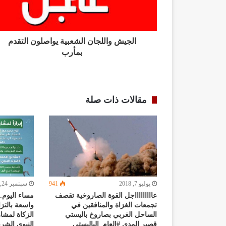
الجيش واللجان الشعبية يواصلون التقدم
بمأرب
مقالات ذات صلة
يوليو 7, 2018
941
سبتمبر 24, 2023
عاااااااااجل القوة الصاروخية تقصف
مساء اليوم.
تجمعات الغزاة والمنافقين في
واسعة بالتز
الساحل الغربي بصاروخ باليستي
الزكاة لمشا
قصير المدى #العام_الباليستي
النبوي الشر