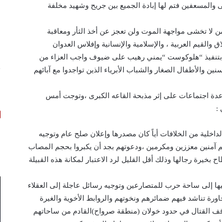
المسعفين فتم لها إبادة الجميع بين جريح وشهيد مخلفة
من لا تخشى مواجهة الموت ولن تعجز عن أخذ الثأر ومعاقبة
اق والقيم العربية ، والإسلامية والإنسانية وإفلاس العدوان
 بتنفيذ “هلوكوست “يمني رهيب على ضيوف واجب العزاء من
ت
ن والأطفال الصغار والشباب الأبرياء الذين تواجدوا مع آبائهم
أ
 عدة اجتماعات على إثر مذبحة القاعه الكبرى ،وتوجت أمس
:
لداخلية من الخلافات أياً كان مصدرها وإعلان صلح عام وتوجيه
هم آمنين معززين ومكرمين ،ودعوتهم بجد أن يكبروا بحجم المصاب
بخيرة رجالها وذلك أقل القليل لرد الاعتبار لمكانة هذه القبيلة
يها إلى ساحة حرب للمتصارعين وتوجيه رسائل عاجلة إلى العقلاء
ورة تناشد فيهم ضمائرهم ونخوتهم والروابط الأخوية والغيرة
بوقف القتال في حدود خولان (منطقة صرواح)القادم من ساحاتهم