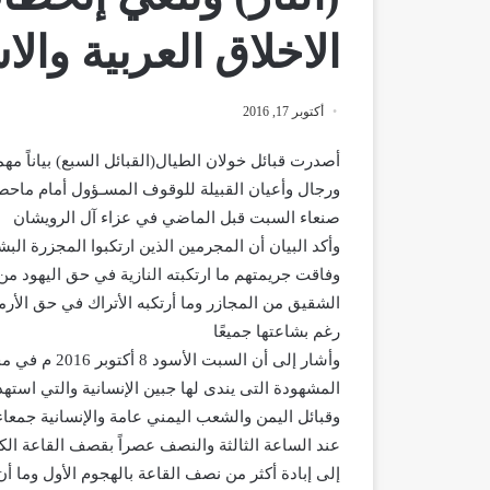
الاخلاق العربية والا
أكتوبر 17, 2016
أصدرت قبائل خولان الطيال(القبائل السبع) بياناً مهما
ورجال وأعيان القبيلة للوقوف المسـؤول أمام ماحص
صنعاء السبت قبل الماضي في عزاء آل الرويشان
وأكد البيان أن المجرمين الذين ارتكبوا المجزرة البش
وفاقت جريمتهم ما ارتكبته النازية في حق اليهود م
الشقيق من المجازر وما أرتكبه الأتراك في حق الأر
رغم بشاعتها جميعًا
وأشار إلى أن 
المشهودة التى يندى لها جبين الإنسانية والتي است
وقبائل اليمن والشعب اليمني عامة والإنسانية جمعاء
عند الساعة الثالثة والنصف عصراً بقصف القاعة الك
إلى إبادة أكثر من نصف القاعة بالهجوم الأول وما 