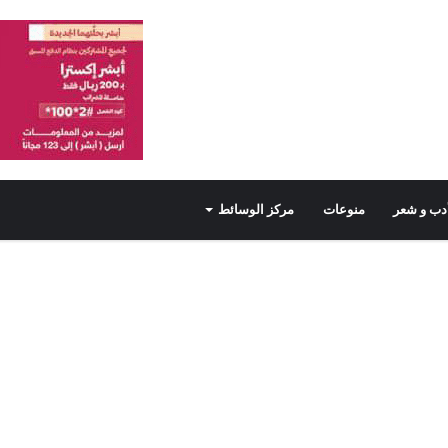
دب و شعر
منوعات
مركز الوسائط