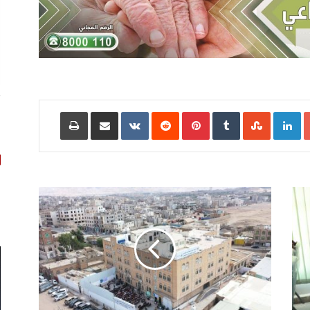
ت
أ
Google+
LinkedIn
‏StumbleUpon
‏Tumblr
Pinterest
‏Reddit
‏VKontakte
مشاركة عبر البريد
طباعة