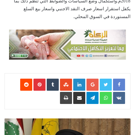
2018م.واستكمال وضع السياسات والضوابط التي تنظم ذلك بما
يكفل استقرار اسعار صرف النقد الاجنبي واسعار بيع السلع
المستوردة في السوق المحلي.
Google+
LinkedIn
‏StumbleUpon
‏Tumblr
Pinterest
‏Reddit
‏VKontakte
WhatsApp
Telegram
مشاركة عبر البريد
طباعة