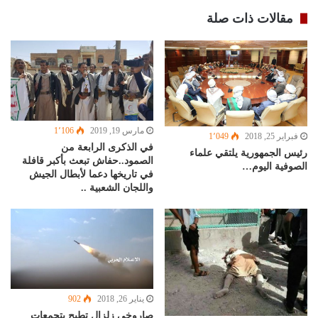
مقالات ذات صلة
مارس 19, 2019
1٬106
فبراير 25, 2018
1٬049
في الذكرى الرابعة من
رئيس الجمهورية يلتقي علماء
الصمود..حفاش تبعث بأكبر قافلة
الصوفية اليوم…
في تاريخها دعما لأبطال الجيش
واللجان الشعبية ..
يناير 26, 2018
902
صاروخي زلزال تطيح بتجمعات