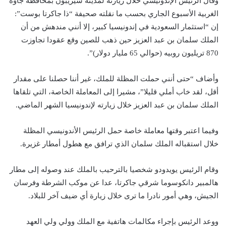
وقال الرئيس الإندونيسي خلال زيارته لمدينة سيريبون بمحافظة جاوة
الغربية الأسبوع الجاري بحسب ما نقلته صحيفة “ذا جاكرتا بوست”:
إن “استثمار السعودية في إندونيسيا كبير، إلا أنني مندهش من أن
الملك سلمان بن عبد العزيز حين ذهب للصين وقع عقودا تجاوزت
870 تريليون روبيه (حوالي 65 مليار دولار)”.
وأضاف “حتى أنني حملت المظلة للملك، غير أننا حصلنا على مقدار
أقل، لقد خاب أملي قليلا”، مشيرا إلى المعاملة الخاصة، التي تلقاها
الملك سلمان بن عبد العزيز خلال زيارته لإندونيسيا الشهر الماضي.
وفيما اعتبر وقتها معاملة خاصة حمل الرئيس الأندونيسي المظلة
خلال استقباله الملك سلمان الذي ترافق مع هطول أمطار غزيرة.
وقام الرئيس يويدودو شخصيا بالترحيب بالملك عند وصوله إلى مطار
هالمبير دانكوسوما شرقي جاكرتا، عدا عن موكب الشرطة وفرسان
الجيش، وهي أمور نادرا ما ترى خلال زيارة أي ضيف آخر للبلاد.
ووعد الرئيس بإجراء مكالمات هاتفية مع الملك وولي ولي العهد