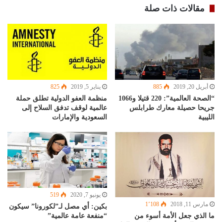
مقالات ذات صلة
أبريل 20, 2019
885
يناير 5, 2019
825
“الصحة العالمية”: 220 قتيلا و1066
منظمة العفو الدولية تطلق حملة
جريحا حصيلة معارك طرابلس
عالمية لوقف تدفق السلاح إلى
الليبية
السعودية والإمارات
يونيو 7, 2020
519
مارس 11, 2018
1٬108
بكين: أي مصل لـ”لكورونا” سيكون
ما الذي جعل الأمة أسوء من
“منفعة عامة عالمية”