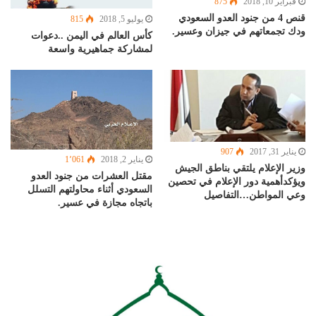
فبراير 10, 2018
875
قنص 4 من جنود العدو السعودي
يوليو 5, 2018
815
ودك تجمعاتهم في جيزان وعسير.
كأس العالم في اليمن ..دعوات
لمشاركة جماهيرية واسعة
يناير 31, 2017
907
يناير 2, 2018
1٬061
وزير الإعلام يلتقي بناطق الجيش
مقتل العشرات من جنود العدو
ويؤكدأهمية دور الإعلام في تحصين
السعودي أثناء محاولتهم التسلل
وعي المواطن…التفاصيل
باتجاه مجازة في عسير.