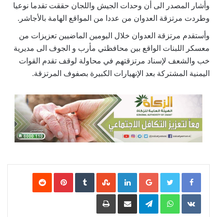
وأشار المصدر الى أن وحدات الجيش واللجان حققت تقدما نوعيا
وطردت مرتزقة العدوان من عددا من المواقع الهامة بالأجاشر.
وأستقدم مرتزقة العدوان خلال اليومين الماضيين تعزيزات من
معسكر اللبنات الواقع بين محافظتي مأرب و الجوف الى مديرية
خب والشعف لإسناد مرتزقتهم في محاولة لوقف تقدم القوات
اليمنية المشتركة بعد الإنهيارات الكبيرة بصفوف المرتزقة.
Google+
LinkedIn
‏StumbleUpon
‏Tumblr
Pinterest
‏Reddit
‏VKontakte
WhatsApp
Telegram
مشاركة عبر البريد
طباعة