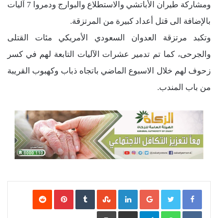
ومشاركة طيران الأباتشي والاستطلاع والبوارج ودمروا 7 آليات
بالإضافة الى قتل أعداد كبيرة من المرتزقة.
وتكبد مرتزقة العدوان السعودي الأمريكي مئات القتلى
والجرحى، كما تم تدمير عشرات الآليات التابعة لهم في كسر
زحوف لهم خلال الاسبوع الماضي باتجاه ذباب وكهبوب القريبة
من باب المندب.
Google+
LinkedIn
‏StumbleUpon
‏Tumblr
Pinterest
‏Reddit
‏VKontakte
WhatsApp
Telegram
مشاركة عبر البريد
طباعة