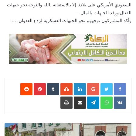
السعودي الأمريكي على بلادنا إلا بالاستعانة بالله والتوجه نحو جبهات
القتال ورفد الجبهات بالمال. ..
وأكد المشاركون توجههم نحو الجبهات العسكرية لردع العدوان. ….
Google+
LinkedIn
‏StumbleUpon
‏Tumblr
Pinterest
‏Reddit
‏VKontakte
WhatsApp
Telegram
مشاركة عبر البريد
طباعة