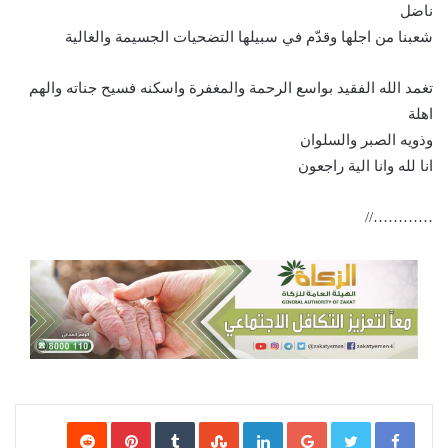
ناضل
شعبنا من اجلها وقدّم في سبيلها التضحيات الجسيمة والغالية
تغمد الله الفقيد بواسع الرحمة والمغفرة واسكنه فسيح جناته والهم
اهلة
وذويه الصبر والسلوان
انا لله وانا الية راجعون
…………//
Google+
LinkedIn
‏StumbleUpon
‏Tumblr
Pinterest
‏Reddit