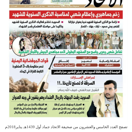
تصفح العدد الخامس والعشرون من صحيفة الاتحاد جماد أول 1439هـ يناير2018م