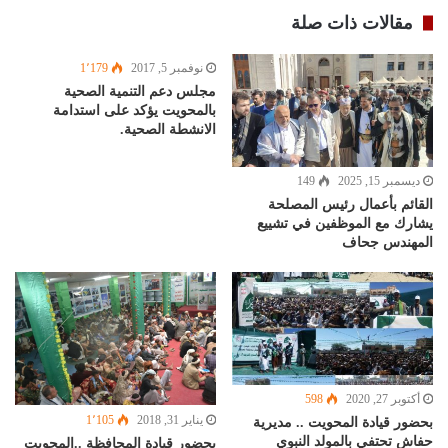
مقالات ذات صلة
نوفمبر 5, 2017
1٬179
مجلس دعم التنمية الصحية
بالمحويت يؤكد على استدامة
الانشطة الصحية.
ديسمبر 15, 2025
149
القائم بأعمال رئيس المصلحة
يشارك مع الموظفين في تشييع
المهندس جحاف
أكتوبر 27, 2020
598
يناير 31, 2018
1٬105
بحضور قيادة المحويت .. مديرية
حفاش تحتفي بالمولد النبوي
بحضور قيادة المحافظة ..المحويت