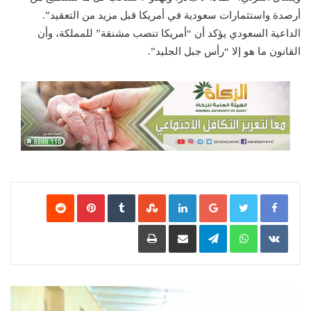
أرصدة واستثمارات سعودية في أمريكا قبل مزيد من التعقيد”.
الداعية السعودي يؤكد أن “أمريكا تنصب مشنقة” للمملكة، وأن
القانون ما هو إلا “رأس جبل الجليد”.
Google+
LinkedIn
‏StumbleUpon
‏Tumblr
Pinterest
‏Reddit
‏VKontakte
WhatsApp
Telegram
مشاركة عبر البريد
طباعة