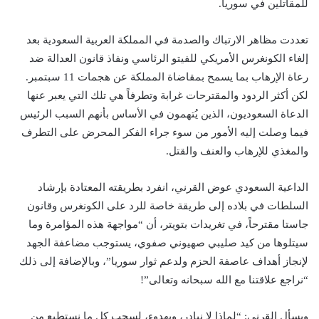
للمقاتلين في سوريا.
تعددت مظاهر الارتباك والصدمة في المملكة العربية السعودية بعد
إلغاء الكونغرس الأمريكي للفيتو الرئاسي ونفاذ قانون العدالة ضد
رعاة الإرهاب بما يسمح بمقاضاة المملكة عن هجمات 11 سبتمبر.
لكن أكثر الردود والمقترحات غرابة وتطرفاً هي تلك التي يعبر عنها
الدعاة السعوديون، الذين يُتهمون في الأساس بأنهم السبب الرئيس
فيما وصلت إليه الأمور من سوء جراء الفكر المحرض على التطرف
والمغذي للإرهاب والعنف والقتل.
الداعية السعودي عوض القرني، انفرد بطريقته المعتادة بإرشاد
السلطات في بلاده إلى طريقة خاصة للرد على الكونغرس وقانون
جاستا مقترحاً، في تغريدات بتويتر، أن “مواجهة هذه المؤامرة وما
سيتلوها من كيد صليبي صهيوني صفوي، يستوجب مضاعفة الجهد
لإنجاز أهداف عاصفة الحزم ولدعم ثوار سوريا”، وبالإضافة إلى ذلك
“نراجع علاقتنا مع الله سبحانه وتعالى”!
ويسأل القرني: “لماذا لا نبادر، وبهدوء، لسحب كل ما نستطيع من