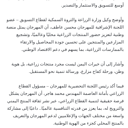
أوسع للتسويق والاستثمار والتصدير.
وأوضح وكيل وزارة الزراعة والثروة السمكية لقطاع التسويق – عضو
اللجنة الإشرافية للمهرجان محسن عاطف، أن المهرجان يمثل منصة
وطنية لتعزيز حضور المنتجات الزراعية محليًا وعالميًا، وتشجيع
المزارعين والمنتجين على تحسين جودة المحاصيل والارتقاء
بالممارسات الزراعية، بما يسهم في دعم الاقتصاد الوطني.
وأشار إلى أن خيرات اليمن ليست مجرد منتجات زراعية، بل هوية
وطن، ورحلة كفاح مزارع، ورسالة تنمية نحو المستقبل.
فيما أكد رئيس اللجنة التحضيرية للمهرجان – مسؤول القطاع
الزراعي بأمانة العاصمة المهندس محمد هاجر، أن المهرجان يشكل
فرصة حقيقية لتنمية القطاع الزراعي، عبر نشر ثقافة المنتج اليمني
والترويج له، بما يعزز من قدرته التنافسية عالميًا.. داعيًا إلى مشاركة
واسعة من مختلف الجهات والإعلاميين لدعم المهرجان والتعريف
بالمنتج المحلي كجزء من الهوية الوطنية.