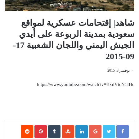
شاهد| إقتحامات عسكرية لمواقع
سعودية بمدينة الربوعة على أيدي
الجيش اليمني واللجان الشعبية 17-
09-2015
نوفمبر 8, 2015
https://www.youtube.com/watch?v=BxdVtcN1IHc
Google+
LinkedIn
‏StumbleUpon
‏Tumblr
Pinterest
‏Reddit
‏VKontakte
WhatsApp
Telegram
مشاركة عبر البريد
طباعة