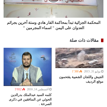
المحكمة الجزائية تبدأ بمحاكمة الفار هادي وستة آخرين بجرائم
العدوان على اليمن " اسماء المجرمين "
مقالات ذات صلة
يوليو 31, 2015
1٬388
الجيش واللجان الشعبية يقتحمون
موقع الرديف
أغسطس 14, 2016
5٬012
كلمه السيد عبدالملك بدرالدين
الحوثي عن المنافقين في ذكرى
الصرخة .