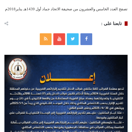
تصفح العدد الخامس والعشرون من صحيفة الاتحاد جماد أول 1439هـ يناير2018م
تابعنا على :