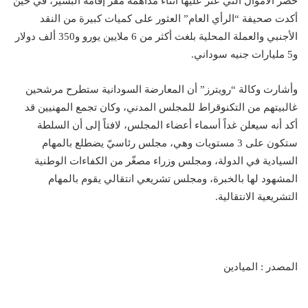
حصر الأموال التي عثر عليها أثناء مداهمة مقرّ إقامة البشير، في حين
أكدت صحيفة “الرأي العام” العثور على كميات كبيرة من النقد
الأجنبي والعملة المحلية بلغت أكثر من 6 ملايين يورو و350 ألف دولار
و5 مليارات جنيه سوداني.
وأشارت وكالة “رويترز” أن المعارضة السودانية ستطرح مرشحين
غالبيتهم من التكنوقراط للمجلس المدني، وكان تجمع المهنيين قد
أكد أنه سيعلن غداً أسماء أعضاء المجلس، لافتاً إلى أن السلطة
ستكون على 3 مستويات وهي، مجلس رئاسيّ يضطلع بالمهام
السيادية في الدولة، ومجلس وزراء مصغّر من الكفاءات الوطنية
المشهود لها بالخبرة، ومجلس تشريعي انتقالي يقوم بالمهام
التشريعية الانتقالية.
المصدر : الميادين