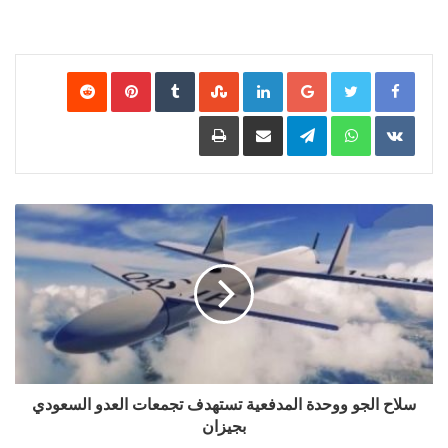
Google+
LinkedIn
‏StumbleUpon
‏Tumblr
Pinterest
‏Reddit
‏VKontakte
WhatsApp
Telegram
مشاركة عبر البريد
طباعة
سلاح الجو ووحدة المدفعية تستهدف تجمعات العدو السعودي
بجيزان