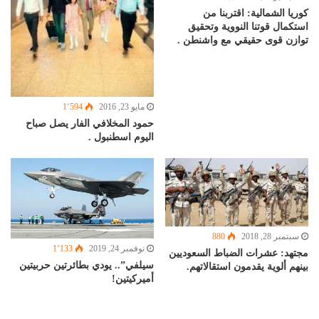
كوريا الشمالية: اقتربنا من
استكمال قوتنا النووية وتحقيق
توازن قوى حقيقي مع واشنطن .
مايو 23, 2016
1٬594
حمود المخلافي الفار يصل صباح
اليوم اسطنبول .
سبتمبر 28, 2018
880
نوفمبر 24, 2019
1٬133
مجتهد: عشرات الضباط السعوديين
سيلفي”.. يودي بطائرتين حربيتين
بينهم ألوية يقدمون استقالاتهم.
أميركيتين!