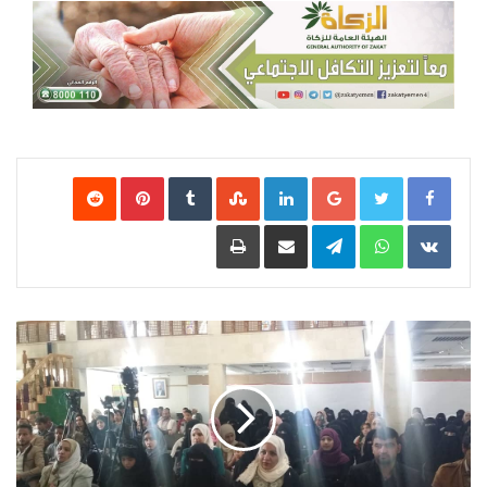
Google+
LinkedIn
‏StumbleUpon
‏Tumblr
Pinterest
‏Reddit
‏VKontakte
WhatsApp
Telegram
مشاركة عبر البريد
طباعة