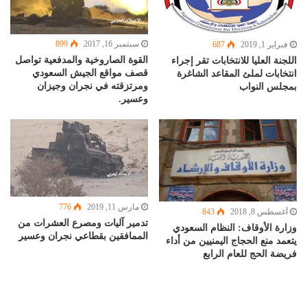
سبتمبر 16, 2017
899
فبراير 1, 2019
687
القوة الصاروخية والمدفعية تواصل
اللجنة العليا للانتخابات تقر إجراء
قصف مواقع الجيش السعودي
انتخابات لملئ المقاعد الشاغرة
ومرتزقته في نجران وجيزان
بمجلس النواب
وعسير.
مارس 11, 2019
776
أغسطس 8, 2018
843
تدمير آليات ومصرع العشرات من
وزارة الأوقاف: النظام السعودي
الممافقين بقطاعي نجران وعسير
يتعمد منع الحجاج اليمنيين من أداء
فريضة الحج للعام الرابع