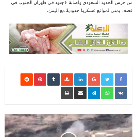
من حرس الحدود السعودي واصابة 8 جنود في ظهران الجنوب في
قصف يمني لمواقع عسكريةً حدوديةً مع اليمن.
Google+
LinkedIn
‏StumbleUpon
‏Tumblr
Pinterest
‏Reddit
‏VKontakte
WhatsApp
Telegram
مشاركة عبر البريد
طباعة