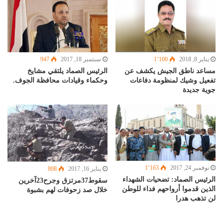
يناير 8, 2018
1٬100
سبتمبر 18, 2017
947
مساعد ناطق الجيش يكشف عن
الرئيس الصماد يلتقي مشايخ
تفعيل وشيك لمنظومة دفاعات
وحكماء وقيادات محافظة الجوف.
جوية جديدة
نوفمبر 24, 2017
1٬163
يناير 16, 2017
808
الرئيس الصماد: تضحيات الشهداء
سقوط37مرتزق وجرح23آخرين
الذين قدموا أرواحهم فداء للوطن
خلال صد زحوفات لهم بشبوة
لن تذهب هدرا