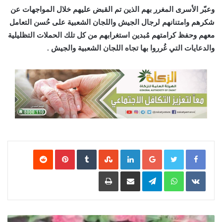
وعبّر الأسرى المغرر بهم الذين تم القبض عليهم خلال المواجهات عن
شكرهم وامتنانهم لرجال الجيش واللجان الشعبية على حُسن التعامل
معهم وحفظ كرامتهم مُبدين استغرابهم من كل تلك الحملات التظليلية
والدعايات التي غُرروا بها تجاه اللجان الشعبية والجيش .
Google+
LinkedIn
‏StumbleUpon
‏Tumblr
Pinterest
‏Reddit
‏VKontakte
WhatsApp
Telegram
مشاركة عبر البريد
طباعة