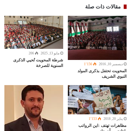
مقالات ذات صلة
مايو 13, 2025
206
شرطة المحويت تُحيي الذكرى
ديسمبر 10, 2016
1٬156
السنوية للصرخة
المحويت تحتفل بذكرى المولد
النبوي الشريف
يناير 20, 2018
1٬153
مظاهرات تهتف :اين الرواتب