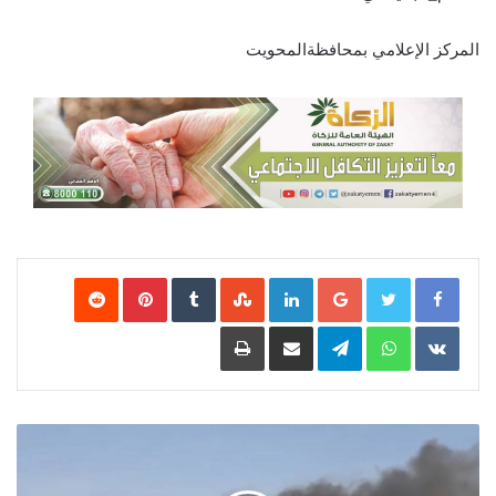
المركز الإعلامي بمحافظةالمحويت
Google+
LinkedIn
‏StumbleUpon
‏Tumblr
Pinterest
‏Reddit
‏VKontakte
WhatsApp
Telegram
مشاركة عبر البريد
طباعة