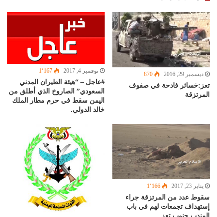
نوفمبر 4, 2017
1٬167
ديسمبر 29, 2016
870
#عاجل – “هيئة الطيران المدني
تعز:خسائر فادحة في صفوف
السعودي” الصاروخ الذي أطلق من
المرتزقة
اليمن سقط في حرم مطار الملك
خالد الدولي.
يناير 23, 2017
1٬166
سقوط عدد من المرتزقة جراء
إستهداف تجمعات لهم في باب
المندب جنوب تعز