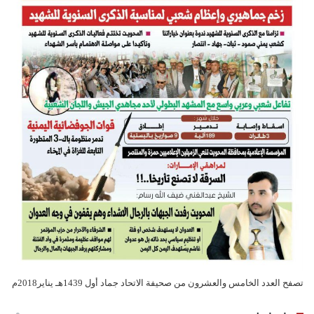
تصفح العدد الخامس والعشرون من صحيفة الاتحاد جماد أول 1439هـ يناير2018م