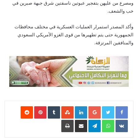
ومصرع من عليهن بتفجير عبوتين ناسفتين شرق جبهة صبرين في
خب والشعف.
وأكد المصدر استمرار العمليات العسكرية في مختلف محافظات
الجمهورية حتى يتم تطهيرها من قوى الغزو الأمريكي السعودي
والمنافقين المرتزقة.
Google+
LinkedIn
‏StumbleUpon
‏Tumblr
Pinterest
‏Reddit
‏VKontakte
WhatsApp
Telegram
مشاركة عبر البريد
طباعة