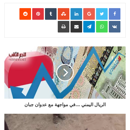
Google+
LinkedIn
‏StumbleUpon
‏Tumblr
Pinterest
‏Reddit
‏VKontakte
WhatsApp
Telegram
مشاركة عبر البريد
طباعة
الريال اليمني ....في مواجهة مع عدوان جبان