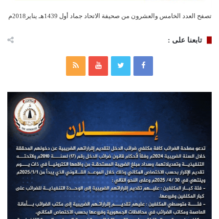
تصفح العدد الخامس والعشرون من صحيفة الاتحاد جماد أول 1439هـ يناير2018م
تابعنا على :