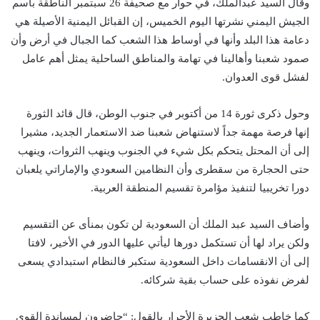
وقال السيد عبدالملك، في حوار مع صحيفة 26 سبتمبر الناطقة باسم
الجيش اليمني نشرتها اليوم الخميس، إن القبائل اليمنية الأصيلة هي
دعامة هذا البلد وأنها في أوساط هذا الشعب كما الجبال في أرض وأن
صمود شعبنا وأهالينا في تهامة والمناطق الساحلية يمثل أهم عامل
لفشل قوى العدوان.
وحول ذكرى ثورة 14 من أكتوبر في جنوب الوطن، قال قائد الثورة
إنها فرصة مهمة جداً لاستنهاض شعبنا ضد الاستعمار الجديد، مشيرا
إلى أن المحتل يتحكم بكل شيء في الجنوب وينهب الثروات، وينهب
حتى الحجارة من سقطرى وأن النظامين السعودي والإماراتي يلعبان
دورا تخريبيا لتنفيذ مؤامرة تقسيم المنطقة العربية.
وأضاف السيد عبد الملك أن السعودية لن تكون بمنأى عن التقسيم
ولكن يراد لها أن تستكمل دورها ليأتي عليها الدور في الأخير، لافتا
إلى أن الانقسامات داخل السعودية ستكبر فالنظام استبدادي يسعى
لفرض نفوذه على حساب بقية شركائه.
كما خاطب شعب الجزيرة الأحرار بالقول: “حاضرون لمساندة القوى