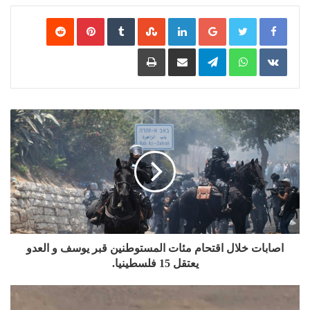
Google+
LinkedIn
‏StumbleUpon
‏Tumblr
Pinterest
‏Reddit
‏VKontakte
WhatsApp
Telegram
مشاركة عبر البريد
طباعة
اصابات خلال اقتحام مئات المستوطنين قبر يوسف و العدو
يعتقل 15 فلسطينيا.