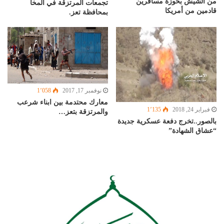
من الشيش بحوزة مسافرين
تجمعات المرتزقة في المخا
قادمين من أمريكا
بمحافظة تعز.
نوفمبر 17, 2017
1٬058
معارك محتدمة بين ابناء شرعب
فبراير 24, 2018
1٬135
والمرتزقة بتعز…
بالصور..تخرج دفعة عسكرية جديدة
“عشاق الشهادة”