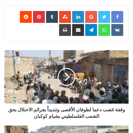
Google+
LinkedIn
‏StumbleUpon
‏Tumblr
Pinterest
‏Reddit
‏VKontakte
WhatsApp
Telegram
مشاركة عبر البريد
طباعة
وقفة غضب دعما لطوفان الأقصى وتنديداً بجرائم الاحتلال بحق
الشعب الفلسلطيني بشبام كوكبان