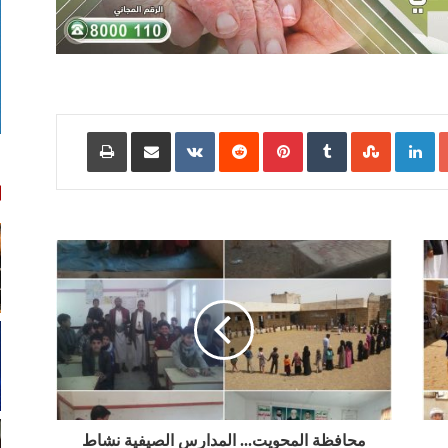
Google+
LinkedIn
‏StumbleUpon
‏Tumblr
Pinterest
‏Reddit
‏VKontakte
مشاركة عبر البريد
طباعة
محافظة المحويت... المدارس الصيفية نشاط