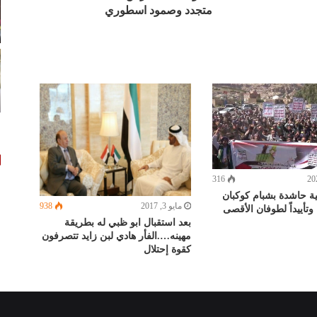
متجدد وصمود اسطوري
316
ة حاشدة بشبام كوكبان
مايو 3, 2017
938
وتأييداً لطوفان الأقصى
بعد استقبال ابو ظبي له بطريقة
مهينه….الفأر هادي لبن زايد تتصرفون
كقوة إحتلال