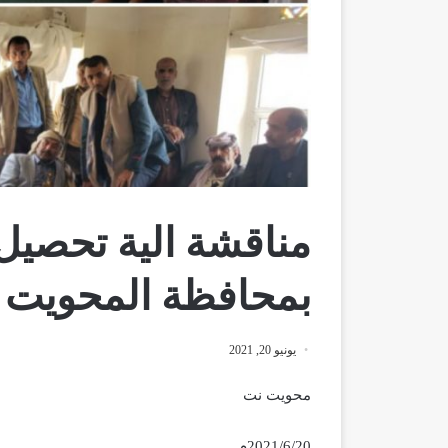
مناقشة الية تحصيل 
بمحافظة المحويت
يونيو 20, 2021
محويت نت
2021/6/20م