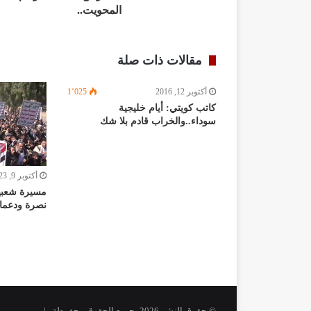
المحويت..
مقالات ذات صلة
أكتوبر 12, 2016
1٬025
كاتب كويتي: أيام خليجية
سوداء..والخراب قادم بلا شك
أكتوبر 9, 2023
مسيرة شعبي
نصرة ودعما 
© حقوق النشر 2026، جميع الحقوق محفوظة |