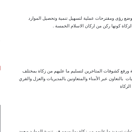
ووضع رؤى ومقترحات عملية لتسهيل تنمية وتحصيل الموارد
زكاة كونها ركن من اركان الاسلام الخمسة .
ت
أ
ة ورفع كشوفات المتاخرين لتسليم ما عليهم من زكاة بمختلف
ات بالتعاون عبر الأمناء والمتعاونين بالمديريات والعزل والقري
الزكاة
وات تسديد ما عليهم من زكاة بما يسهم في تنمية الموارد ويعود