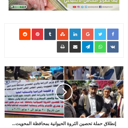
Google+
LinkedIn
‏StumbleUpon
‏Tumblr
Pinterest
‏Reddit
‏VKontakte
WhatsApp
Telegram
مشاركة عبر البريد
طباعة
إنطلاق حملة تحصين الثروة الحيوانية بمحافظة المحويت...