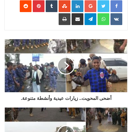
Google+
LinkedIn
‏StumbleUpon
‏Tumblr
Pinterest
‏Reddit
‏VKontakte
WhatsApp
Telegram
مشاركة عبر البريد
طباعة
أضحى المحويت.. زيارات عيدية وأنشطة متنوعة.